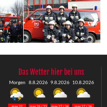
Das Wetter hier bei uns
Morgen
8.8.2026
9.8.2026
10.8.2026
max 32
max 26 / 33
max 27 / 34
max 27 / 34