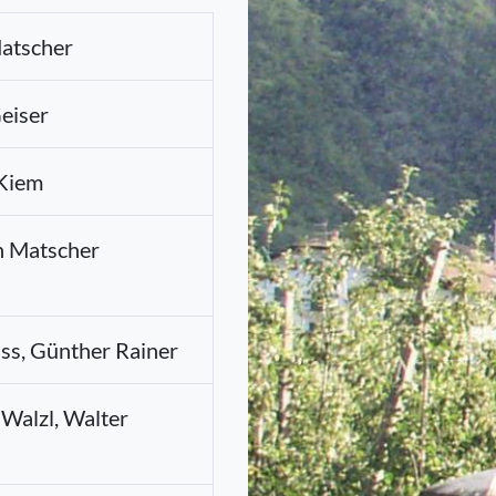
atscher
eiser
Kiem
h Matscher
iss, Günther Rainer
 Walzl, Walter