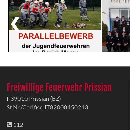
Freiwillige Feuerwehr Prissian
I-39010 Prissian (BZ)
St.Nr./Cod.fisc. IT82008450213
112