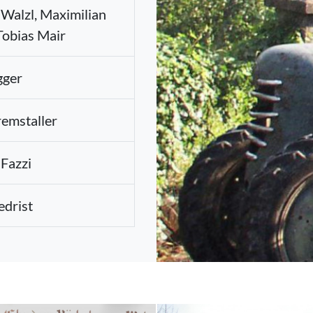
 Walzl, Maximilian
Tobias Mair
gger
emstaller
 Fazzi
edrist